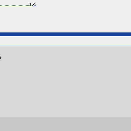
..........................155
і