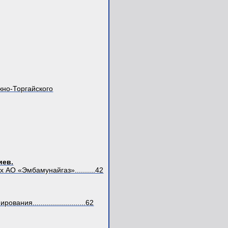
жно-Торгайского
иев.
АО «Эмбамунайгаз»..........42
..........................62