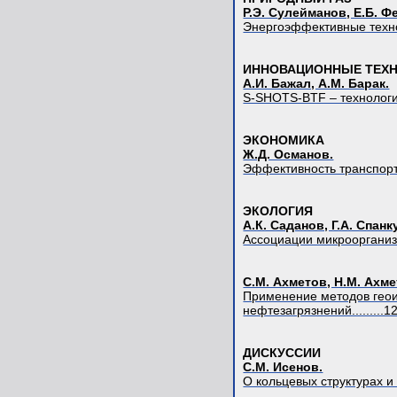
Р.Э. Сулейманов, Е.Б. Ф
Энергоэффективные техноло
ИННОВАЦИОННЫЕ ТЕХН
А.И. Бажал, А.М. Барак.
S-SHOTS-BTF – технология 
ЭКОНОМИКА
Ж.Д. Османов.
Эффективность транспортиро
ЭКОЛОГИЯ
А.К. Саданов, Г.А. Спанк
Ассоциации микроорганизмов
С.М. Ахметов, Н.М. Ахме
Применение методов гео
нефтезагрязнений.........1
ДИСКУССИИ
С.М. Исенов.
О кольцевых структурах и р