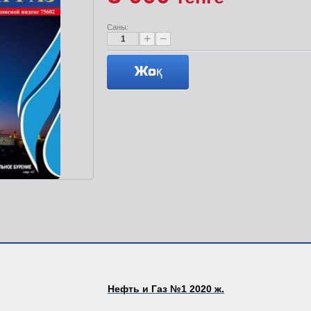
Саны:
+
−
Жоқ
Нефть и Газ №1 2020
ж.