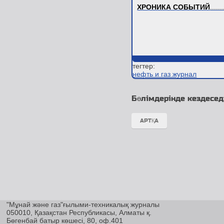
ХРОНИКА СОБЫТИЙ
......
тегтер:
нефть и газ журнал
Бөлімдерінде кездесед
АРТҚА
"Мұнай және газ"ғылыми-техникалық журналы
050010, Қазақстан Республикасы, Алматы қ.
Бөгенбай батыр көшесі, 80, оф.401