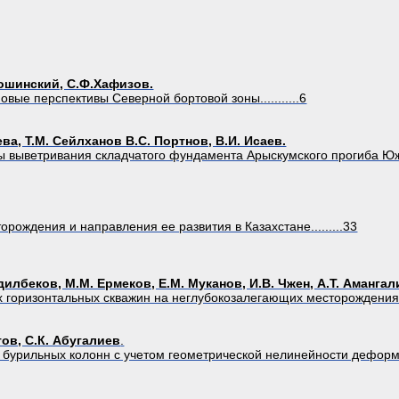
лошинский, С.Ф.Хафизов.
вые перспективы Северной бортовой зоны...........6
ва, Т.М. Сейлханов В.С. Портнов, В.И. Исаев.
ы выветривания складчатого фундамента Арыскумского прогиба Ю
рождения и направления ее развития в Казахстане.........33
дилбеков, М.М. Ермеков, Е.М. Муканов, И.В. Чжен, А.Т. Амангал
 горизонтальных скважин на неглубокозалегающих месторождениях 
ов, С.К. Абугалиев
.
урильных колонн с учетом геометрической нелинейности деформирования