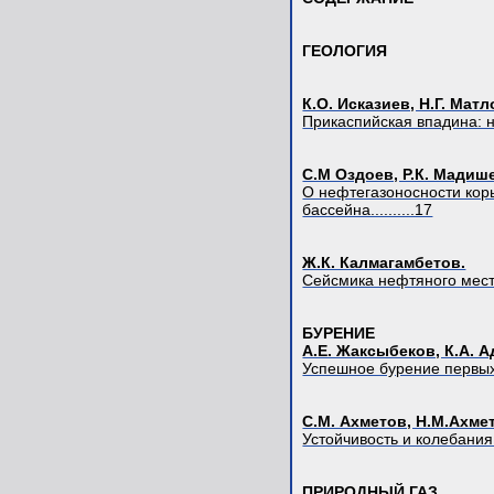
ГЕОЛОГИЯ
К.О. Исказиев, Н.Г. Мат
Прикаспийская впадина: но
С.М Оздоев, Р.К. Мадише
О нефтегазоносности кор
бассейна..........17
Ж.К. Калмагамбетов.
Сейсмика нефтяного место
БУРЕНИЕ
А.Е. Жаксыбеков, К.А. А
Успешное бурение первых
С.М. Ахметов, Н.М.Ахмет
Устойчивость и колебания б
ПРИРОДНЫЙ ГАЗ