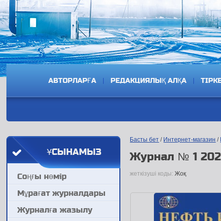
АВТОРЛАРҒА
РЕДАКЦИЯЛЫҚ АЛҚА
ТІРК
Басты бет
/
Интернет-магазин
/
ҰСЫНАМЫЗ
Журнал № 1 202
жеткізуші коды:
Жоқ
Соңғы нөмір
Мұрағат журналдары
Журналға жазылу