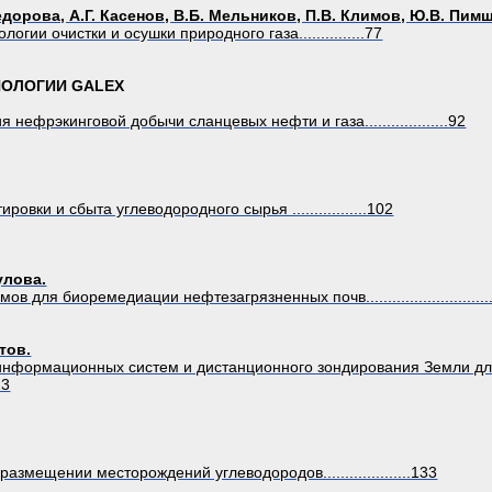
едорова, А.Г. Касенов, В.Б. Мельников, П.В. Климов, Ю.В. Пимш
гии очистки и осушки природного газа...............77
ОЛОГИИ GALEX
нефрэкинговой добычи сланцевых нефти и газа...................92
вки и сбыта углеводородного сырья .................102
улова.
 для биоремедиации нефтезагрязненных почв............................
тов.
информационных систем и дистанционного зондирования Земли дл
23
азмещении месторождений углеводородов....................133