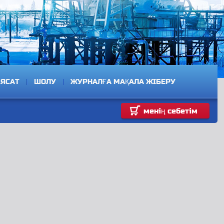
АЯСАТ
ШОЛУ
ЖУРНАЛҒА МАҚАЛА ЖІБЕРУ
менің себетім