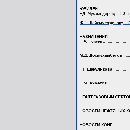
ЮБИЛЕИ
Р.Д. Мухамедярову – 80 лет....
Ж.Г. Шайхымежденову – 70 ле
НАЗНАЧЕНИЯ
Н.А. Ногаев ........................
М.Д. Досмухамбетов
.....
Г.Т. Шакуликова
.............
С.М. Ахметов
..................
НЕФТЕГАЗОВЫЙ СЕКТО
НОВОСТИ НЕФТЯНЫХ К
НОВОСТИ КОНГ
..............