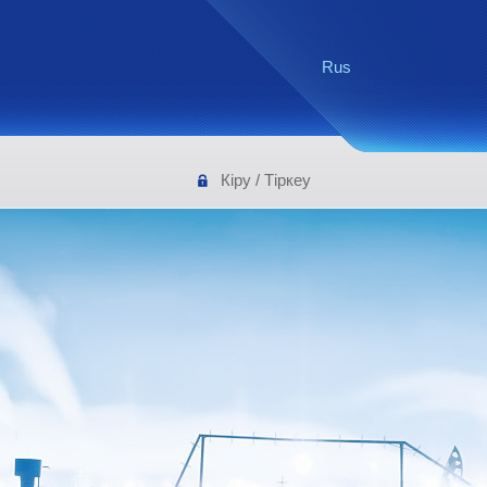
Rus
Кіру
/
Тіркеу