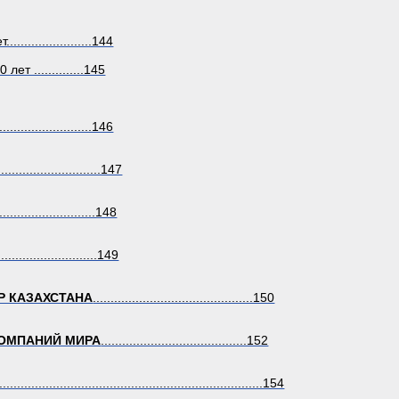
....................144
т ..............145
.........................146
.............................147
............................148
............................149
Р КАЗАХСТАНА
.............................................150
ОМПАНИЙ МИРА
.........................................152
...........................................................................154